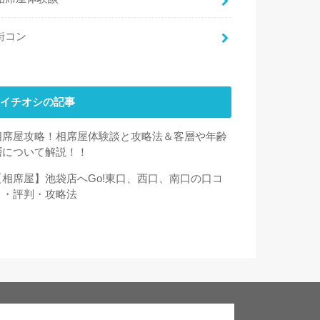
街コン
イチオシの記事
相席屋攻略！相席屋体験談と攻略法＆客層や年齢
層について解説！！
【相席屋】池袋店へGo!東口、西口、南口の口コ
ミ・評判・攻略法