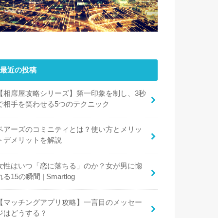
最近の投稿
【相席屋攻略シリーズ】第一印象を制し、3秒
で相手を笑わせる5つのテクニック
ペアーズのコミニティとは？使い方とメリッ
トデメリットを解説
女性はいつ「恋に落ちる」のか？女が男に惚
れる15の瞬間 | Smartlog
【マッチングアプリ攻略】一言目のメッセー
ジはどうする？