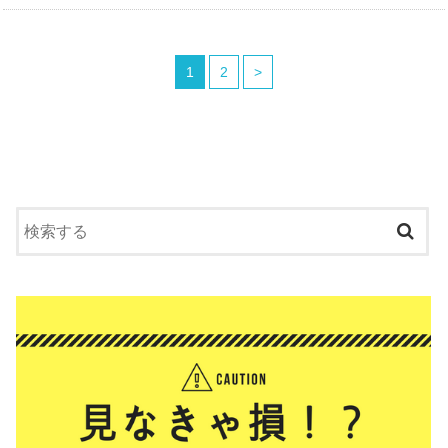
1
2
>