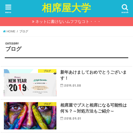
相席屋大学
menu
search
ネットに書けないムフフなコト・・・
HOME
ブログ
CATEGORY
ブログ
ブログ
新年あけましておめでとうございま
す！
2019.01.08
ブログ
相席屋でブスと相席になる可能性は
何％？～対処方法もご紹介～
2018.09.01